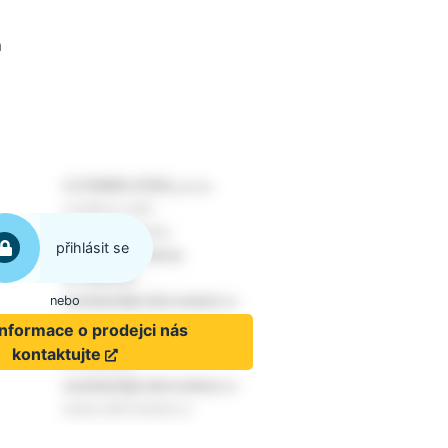
m
přihlásit se
nebo
informace o prodejci nás
kontaktujte