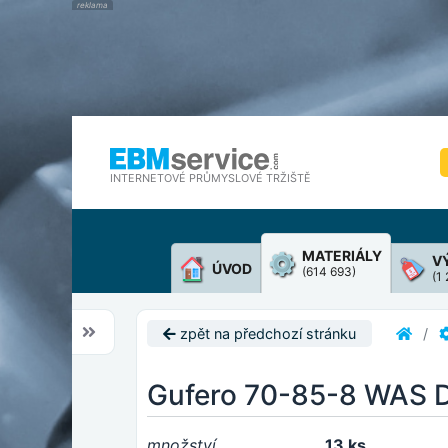
INTERNETOVÉ PRŮMYSLOVÉ TRŽIŠTĚ
MATERIÁLY
V
ÚVOD
(614 693)
(1
zpět na předchozí stránku
Gufero 70-85-8 WAS D
množství
13 ks