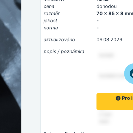
cena
dohodou
rozměr
70 x 85 x 8 m
jakost
-
norma
-
aktualizováno
06.08.2026
popis / poznámka
Pro 