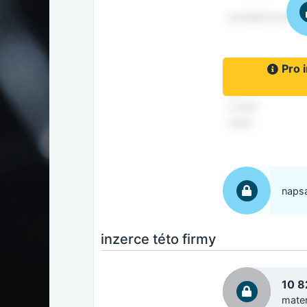
Pro 
napsa
inzerce této firmy
10 
mater