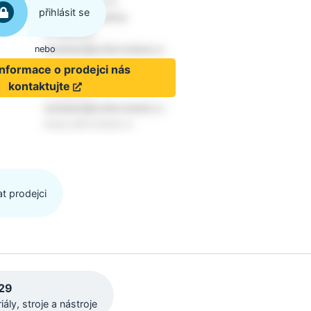
přihlásit se
nebo
informace o prodejci nás
kontaktujte
t prodejci
829
iály, stroje a nástroje