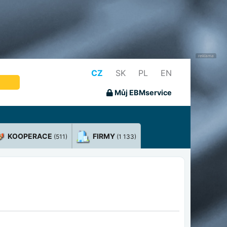
CZ
SK
PL
EN
Můj EBMservice
KOOPERACE
FIRMY
(511)
(1 133)