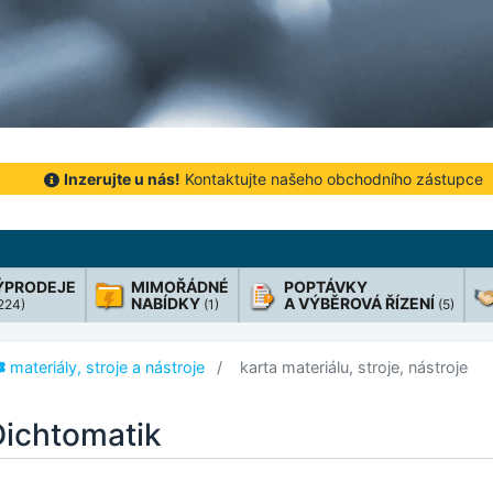
Inzerujte u nás!
Kontaktujte našeho obchodního zástupce
ÝPRODEJE
MIMOŘÁDNÉ
POPTÁVKY
NABÍDKY
A VÝBĚROVÁ ŘÍZENÍ
 224)
(1)
(5)
materiály, stroje a nástroje
karta materiálu, stroje, nástroje
ichtomatik