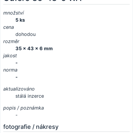
množství
5 ks
cena
dohodou
rozměr
35 x 43 x 6 mm
jakost
-
norma
-
aktualizováno
stálá inzerce
popis / poznámka
-
fotografie / nákresy