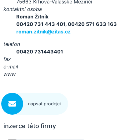
75663 Krhová-Valašské Meziříčí
kontaktní osoba
Roman Žitník
00420 731 443 401, 00420 571 633 163
roman.zitnik@zitas.cz
telefon
00420 731443401
fax
e-mail
www
napsat prodejci
inzerce této firmy