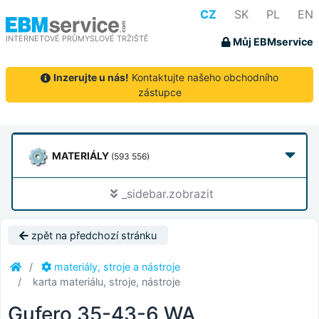
CZ
SK
PL
EN
INTERNETOVÉ PRŮMYSLOVÉ TRŽIŠTĚ
Můj EBMservice
Inzerujte u nás!
Kontaktujte našeho obchodního
zástupce
MATERIÁLY
(593 556)
_sidebar.zobrazit
zpět na předchozí stránku
materiály, stroje a nástroje
karta materiálu, stroje, nástroje
Gufero 35-43-6 WA