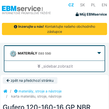
CZ
SK
PL
EN
INTERNETOVÉ PRŮMYSLOVÉ TRŽIŠTĚ
Můj EBMservice
Inzerujte u nás!
Kontaktujte našeho obchodního
zástupce
MATERIÁLY
(593 556)
_sidebar.zobrazit
zpět na předchozí stránku
materiály, stroje a nástroje
karta materiálu, stroje, nástroje
Gufero 120-160-16 GP NBR