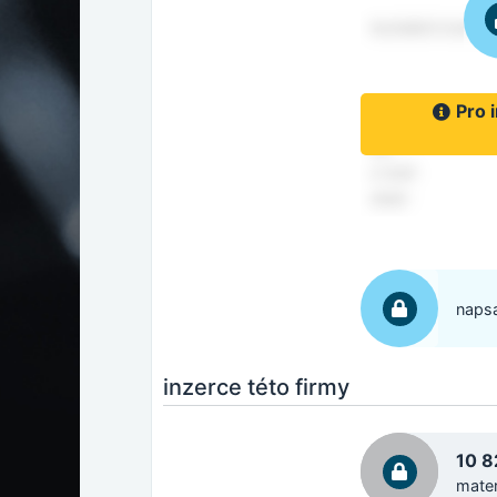
Pro 
napsa
inzerce této firmy
10 8
mater