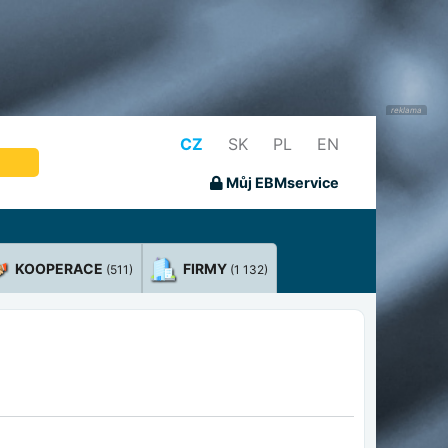
CZ
SK
PL
EN
Můj EBMservice
KOOPERACE
FIRMY
(511)
(1 132)