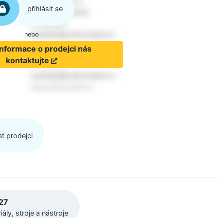
přihlásit se
nebo
informace o prodejci nás
kontaktujte
t prodejci
27
iály, stroje a nástroje