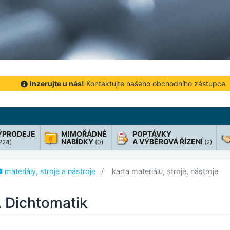
Inzerujte u nás!
Kontaktujte našeho obchodního zástupce
ÝPRODEJE
MIMOŘÁDNÉ
POPTÁVKY
NABÍDKY
A VÝBĚROVÁ ŘÍZENÍ
 224)
(0)
(2)
materiály, stroje a nástroje
karta materiálu, stroje, nástroje
 Dichtomatik