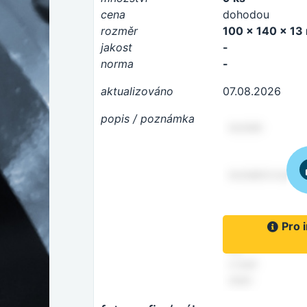
cena
dohodou
rozměr
100 x 140 x 1
jakost
-
norma
-
aktualizováno
07.08.2026
popis / poznámka
Pro 