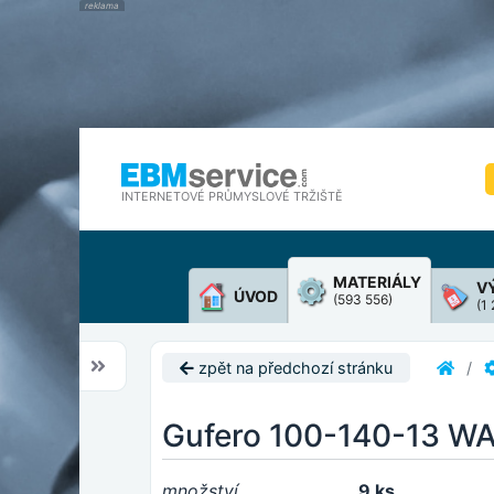
INTERNETOVÉ PRŮMYSLOVÉ TRŽIŠTĚ
MATERIÁLY
V
ÚVOD
(593 556)
(1
zpět na předchozí stránku
Gufero 100-140-13 WA
množství
9 ks