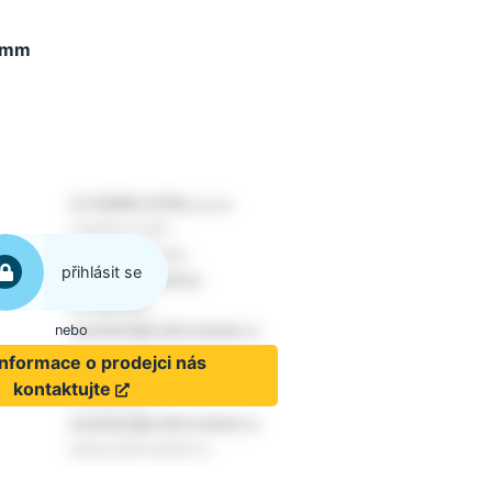
3 mm
přihlásit se
nebo
informace o prodejci nás
kontaktujte