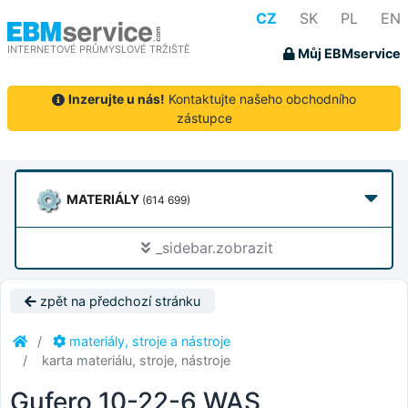
CZ
SK
PL
EN
INTERNETOVÉ PRŮMYSLOVÉ TRŽIŠTĚ
Můj EBMservice
Inzerujte u nás!
Kontaktujte našeho obchodního
zástupce
MATERIÁLY
(614 699)
_sidebar.zobrazit
zpět na předchozí stránku
materiály, stroje a nástroje
karta materiálu, stroje, nástroje
Gufero 10-22-6 WAS