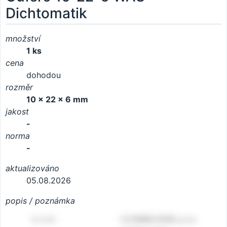
Dichtomatik
množství
1 ks
cena
dohodou
rozměr
10 x 22 x 6 mm
jakost
-
norma
-
aktualizováno
05.08.2026
popis / poznámka