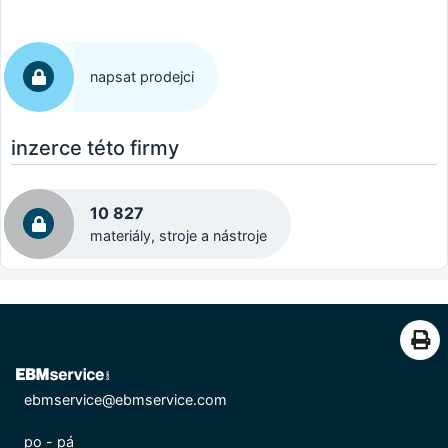
napsat prodejci
inzerce této firmy
10 827
materiály, stroje a nástroje
ebmservice@ebmservice.com
po - pá