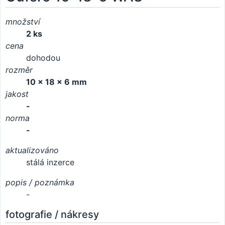
množství
2 ks
cena
dohodou
rozměr
10 x 18 x 6 mm
jakost
-
norma
-
aktualizováno
stálá inzerce
popis / poznámka
-
fotografie / nákresy