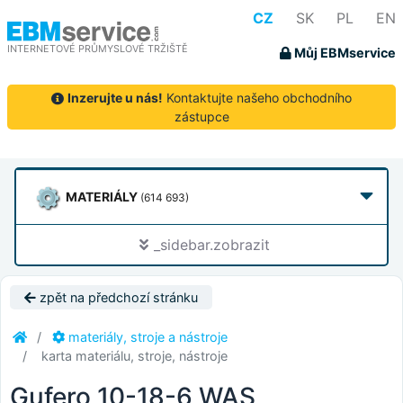
CZ
SK
PL
EN
INTERNETOVÉ PRŮMYSLOVÉ TRŽIŠTĚ
Můj EBMservice
Inzerujte u nás!
Kontaktujte našeho obchodního
zástupce
MATERIÁLY
(614 693)
_sidebar.zobrazit
zpět na předchozí stránku
materiály, stroje a nástroje
karta materiálu, stroje, nástroje
Gufero 10-18-6 WAS