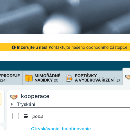
Inzerujte u nás!
Kontaktujte našeho obchodního zástupce
ÝPRODEJE
MIMOŘÁDNÉ
POPTÁVKY
NABÍDKY
A VÝBĚROVÁ ŘÍZENÍ
 224)
(0)
(2)
kooperace
Tryskání
popis
Otryskávanie, balotinovanie