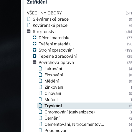
zatřídění
VŠECHNY OBORY
(511
Slévárenské práce
(0
Kovárenské práce
(6
Strojírenství
(484
Dělení materiálu
(77
Tváření materiálu
(28
Strojní opracování
(199
Tepelné zpracování
(29
Povrchová úprava
(25
Lakování
(4
Eloxování
(0
Mědění
(0
Zinkování
(
Cínování
(0
Moření
(
Tryskání
(5
Chromování (galvanizace)
(
Černění
(2
Cementování, Nitrocementování
(4
Pogumování
(