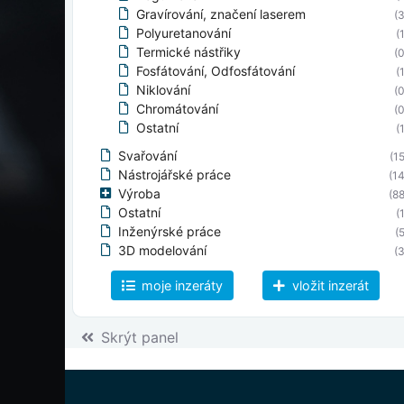
Gravírování, značení laserem
(3
Polyuretanování
(
Termické nástřiky
(0
Fosfátování, Odfosfátování
(
Niklování
(0
Chromátování
(0
Ostatní
(
Svařování
(15
Nástrojářské práce
(14
Výroba
(88
Ostatní
(
Inženýrské práce
(5
3D modelování
(3
Elektrotechnický průmysl
(0
moje inzeráty
vložit inzerát
Stavebnictví
(0
Těžební průmysl
(0
Chemický průmysl
Skrýt panel
(0
Textilní průmysl
(0
Spotřební zboží
(
Zemědělství a lesnictví
(0