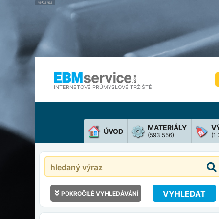
INTERNETOVÉ PRŮMYSLOVÉ TRŽIŠTĚ
MATERIÁLY
V
ÚVOD
(593 556)
(1
VYHLEDAT
POKROČILÉ VYHLEDÁVÁNÍ