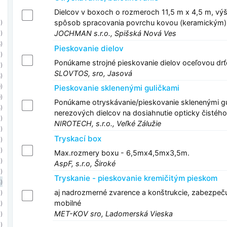
Dielcov v boxoch o rozmeroch 11,5 m x 4,5 m, výška
spôsob spracovania povrchu kovou (keramickým)
)
JOCHMAN s.r.o., Spišská Nová Ves
)
)
Pieskovanie dielov
)
Ponúkame strojné pieskovanie dielov oceľovou dr
)
SLOVTOS, sro, Jasová
)
)
Pieskovanie sklenenými guličkami
)
Ponúkame otryskávanie/pieskovanie sklenenými gul
)
nerezových dielcov na dosiahnutie opticky čistéh
)
NIROTECH, s.r.o., Veľké Zálužie
)
Tryskací box
)
1)
Max.rozmery boxu - 6,5mx4,5mx3,5m.
)
AspF, s.r.o, Široké
1)
Tryskanie - pieskovanie kremičitým pieskom
)
aj nadrozmerné zvarence a konštrukcie, zabezpeču
1)
mobilné
)
MET-KOV sro, Ladomerská Vieska
)
1)