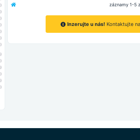
záznamy 1-5 z
)
1)
)
Inzerujte u nás!
Kontaktujte n
1)
)
)
1)
)
)
)
1)
)
)
)
)
)
)
)
1)
)