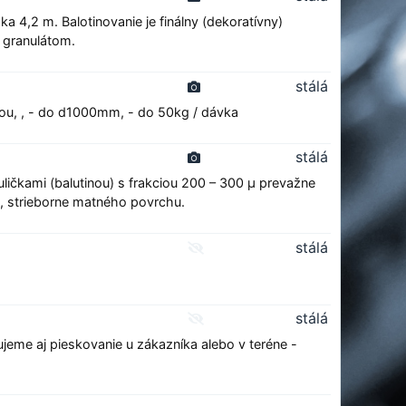
 4,2 m. Balotinovanie je finálny (dekoratívny)
 granulátom.
stálá
ťou, , - do d1000mm, - do 50kg / dávka
stálá
ičkami (balutinou) s frakciou 200 – 300 µ prevažne
o, strieborne matného povrchu.
stálá
stálá
jeme aj pieskovanie u zákazníka alebo v teréne -