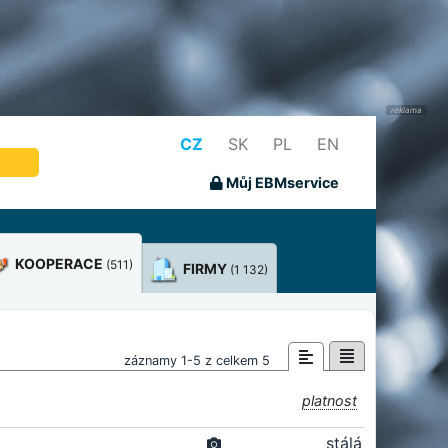
CZ
SK
PL
EN
Můj EBMservice
KOOPERACE
(511)
FIRMY
(1 132)
záznamy 1-5 z celkem 5
platnost
stálá