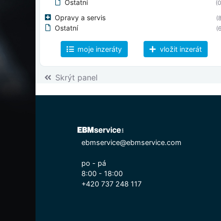
Ostatní
(0
Opravy a servis
(8
Ostatní
(6
moje inzeráty
vložit inzerát
Skrýt panel
ebmservice@ebmservice.com
po - pá
8:00 - 18:00
+420 737 248 117