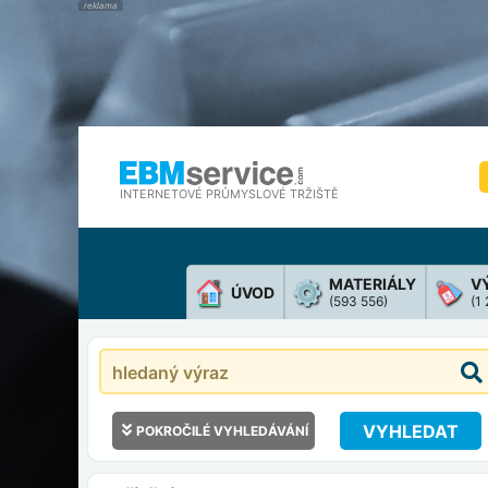
INTERNETOVÉ PRŮMYSLOVÉ TRŽIŠTĚ
MATERIÁLY
V
ÚVOD
(593 556)
(1
VYHLEDAT
POKROČILÉ VYHLEDÁVÁNÍ