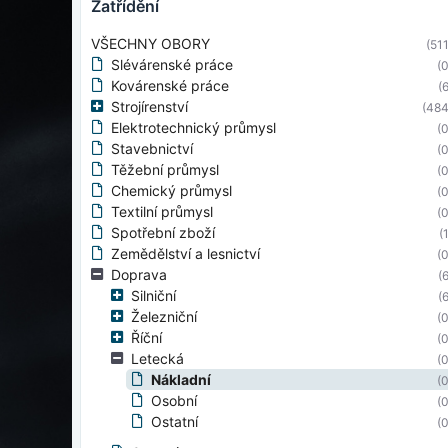
zatřídění
VŠECHNY OBORY
(511
Slévárenské práce
(0
Kovárenské práce
(6
Strojírenství
(484
Elektrotechnický průmysl
(0
Stavebnictví
(0
Těžební průmysl
(0
Chemický průmysl
(0
Textilní průmysl
(0
Spotřební zboží
(
Zemědělství a lesnictví
(0
Doprava
(6
Silniční
(6
Železniční
(0
Říční
(0
Letecká
(0
Nákladní
(0
Osobní
(0
Ostatní
(0