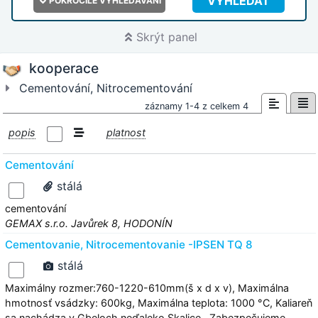
VYHLEDAT
POKROČILÉ VYHLEDÁVÁNÍ
Skrýt panel
kooperace
Cementování, Nitrocementování
záznamy 1-4 z celkem 4
popis
platnost
Cementování
stálá
cementování
GEMAX s.r.o. Javůrek 8, HODONÍN
Cementovanie, Nitrocementovanie -IPSEN TQ 8
stálá
Maximálny rozmer:760-1220-610mm(š x d x v), Maximálna
hmotnosť vsádzky: 600kg, Maximálna teplota: 1000 °C, Kaliareň
sa nachádza v Gbeloch neďaleko Skalice., Zabezpečujeme