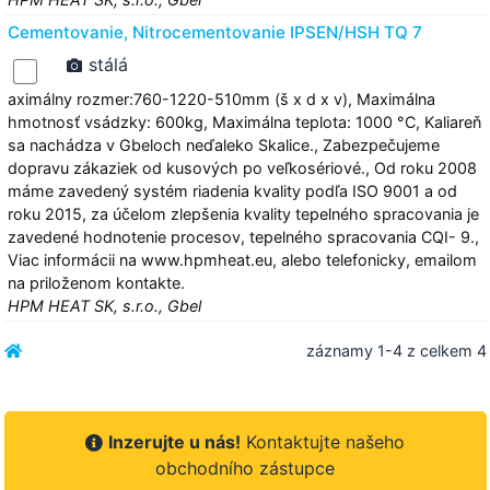
Cementovanie, Nitrocementovanie IPSEN/HSH TQ 7
stálá
aximálny rozmer:760-1220-510mm (š x d x v), Maximálna
hmotnosť vsádzky: 600kg, Maximálna teplota: 1000 °C, Kaliareň
sa nachádza v Gbeloch neďaleko Skalice., Zabezpečujeme
dopravu zákaziek od kusových po veľkosériové., Od roku 2008
máme zavedený systém riadenia kvality podľa ISO 9001 a od
roku 2015, za účelom zlepšenia kvality tepelného spracovania je
zavedené hodnotenie procesov, tepelného spracovania CQI- 9.,
Viac informácii na www.hpmheat.eu, alebo telefonicky, emailom
na priloženom kontakte.
HPM HEAT SK, s.r.o., Gbel
záznamy 1-4 z celkem 4
Inzerujte u nás!
Kontaktujte našeho
obchodního zástupce