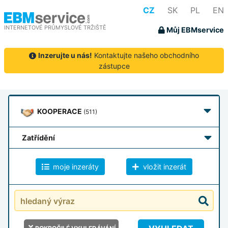
CZ
SK
PL
EN
INTERNETOVÉ PRŮMYSLOVÉ TRŽIŠTĚ
Můj EBMservice
Inzerujte u nás!
Kontaktujte našeho obchodního
zástupce
KOOPERACE
(511)
zatřídění
moje inzeráty
vložit inzerát