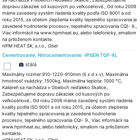
dopravu zákaziek od kusových po veľkosériové., Od roku 2008
máme zavedený systém riadenia kvality podľa ISO 9001 a od
roku 2015, za účelom zlepšenia kvality tepelného spracovania je
zavedené hodnotenie procesov, tepelného spracovania CQI- 9.,
Viac informácii na www.hpmheat.eu, alebo telefonicky, emailom
na priloženom kontakte.
HPM HEAT SK, s.r.o., Gbel
Cementovanie, Nitrocementovanie -IPSEN TQF-XL
stálá
Maximálny rozmer:910-1220-910mm (š x d x v), Maximálna
hmotnosť vsádzky: 1500kg, Maximálna teplota: 1000 °C,
Kaliareň sa nachádza v Gbeloch neďaleko Skalice.,
Zabezpečujeme dopravu zákaziek od kusových po
veľkosériové., Od roku 2008 máme zavedený systém riadenia
kvality podľa ISO 9001 a od roku 2015, za účelom zlepšenia
kvality tepelného spracovania je zavedené hodnotenie
procesov, tepelného spracovania CQI- 9., Viac informácii na
www.hpmheat.eu, alebo telefonicky, emailom na priloženom
kontakte.
HPM HEAT SK, s.r.o., Gbel