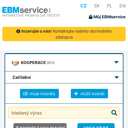
CZ
SK
PL
EN
INTERNETOVÉ PRŮMYSLOVÉ TRŽIŠTĚ
Můj EBMservice
Inzerujte u nás!
Kontaktujte našeho obchodního
zástupce
KOOPERACE
(511)
zatřídění
moje inzeráty
vložit inzerát