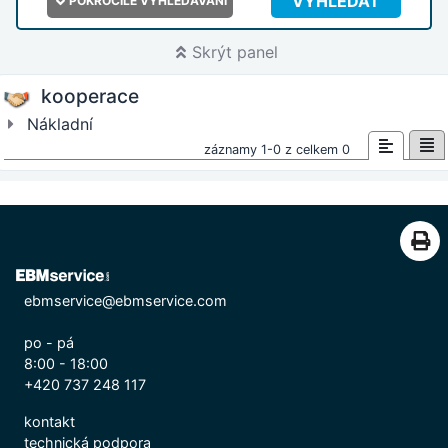
VYHLEDAT
POKROČILÉ VYHLEDÁVÁNÍ
Skrýt panel
kooperace
Nákladní
záznamy 1-0 z celkem 0
ebmservice@ebmservice.com
po - pá
8:00 - 18:00
+420 737 248 117
kontakt
technická podpora