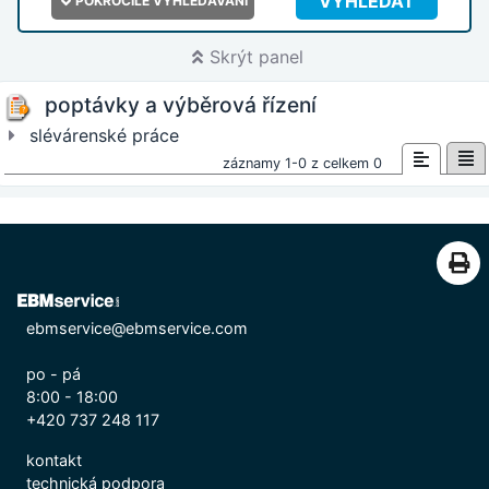
VYHLEDAT
POKROČILÉ VYHLEDÁVÁNÍ
Skrýt panel
poptávky a výběrová řízení
slévárenské práce
záznamy 1-0 z celkem 0
ebmservice@ebmservice.com
po - pá
8:00 - 18:00
+420 737 248 117
kontakt
technická podpora