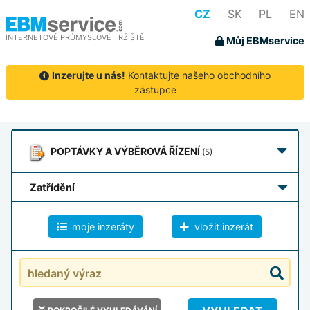
CZ
SK
PL
EN
INTERNETOVÉ PRŮMYSLOVÉ TRŽIŠTĚ
Můj EBMservice
Inzerujte u nás!
Kontaktujte našeho obchodního
zástupce
POPTÁVKY
A VÝBĚROVÁ ŘÍZENÍ
(5)
zatřídění
moje inzeráty
vložit inzerát