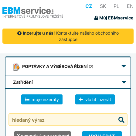
CZ
SK
PL
EN
INTERNETOVÉ PRŮMYSLOVÉ TRŽIŠTĚ
Můj EBMservice
Inzerujte u nás!
Kontaktujte našeho obchodního
zástupce
POPTÁVKY
A VÝBĚROVÁ ŘÍZENÍ
(2)
zatřídění
moje inzeráty
vložit inzerát