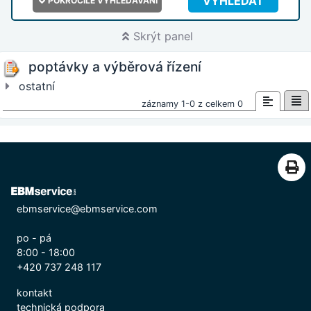
VYHLEDAT
POKROČILÉ VYHLEDÁVÁNÍ
Skrýt panel
poptávky a výběrová řízení
ostatní
záznamy 1-0 z celkem 0
ebmservice@ebmservice.com
po - pá
8:00 - 18:00
+420 737 248 117
kontakt
technická podpora