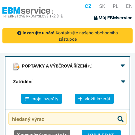
CZ
SK
PL
EN
INTERNETOVÉ PRŮMYSLOVÉ TRŽIŠTĚ
Můj EBMservice
Inzerujte u nás!
Kontaktujte našeho obchodního
zástupce
POPTÁVKY
A VÝBĚROVÁ ŘÍZENÍ
(5)
zatřídění
moje inzeráty
vložit inzerát