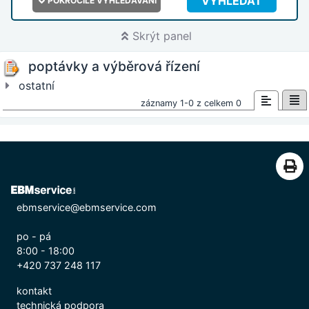
VYHLEDAT
POKROČILÉ VYHLEDÁVÁNÍ
Skrýt panel
poptávky a výběrová řízení
ostatní
záznamy 1-0 z celkem 0
ebmservice@ebmservice.com
po - pá
8:00 - 18:00
+420 737 248 117
kontakt
technická podpora