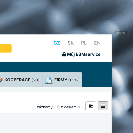
CZ
SK
PL
EN
Můj EBMservice
KOOPERACE
FIRMY
(511)
(1 132)
záznamy 1-0 z celkem 0