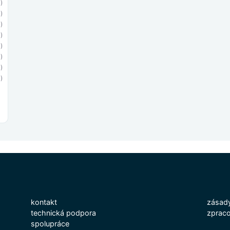
)
)
)
)
)
)
)
)
kontakt
zásady
technická podpora
zpraco
spolupráce