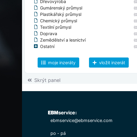
Dřevovýroba
(0
Gumárenský průmysl
(0
Plastikářský průmysl
(0
Chemický průmysl
(0
Textilní průmysl
(0
Doprava
(0
Zemědělství a lesnictví
(0
Ostatní
(0
moje inzeráty
vložit inzerát
Skrýt panel
ebmservice@ebmservice.com
po - pá