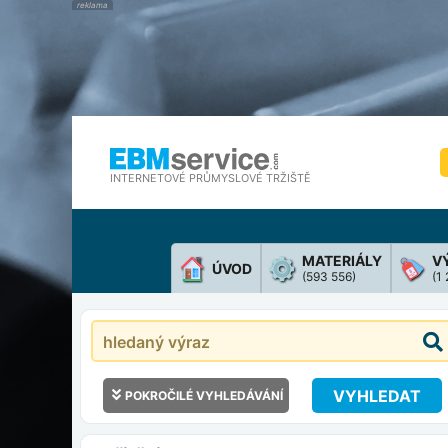
INTERNETOVÉ PRŮMYSLOVÉ TRŽIŠTĚ
MATERIÁLY
V
ÚVOD
(593 556)
(1
VYHLEDAT
POKROČILÉ VYHLEDÁVÁNÍ