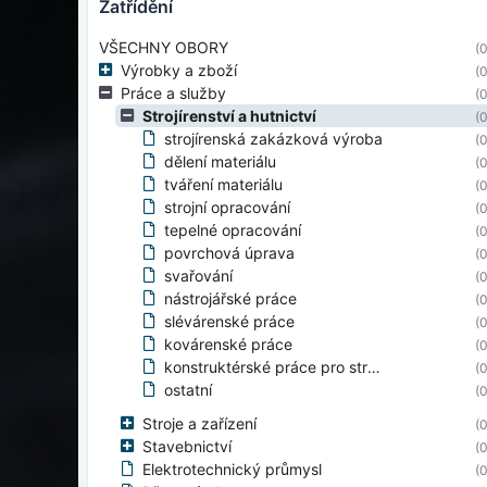
zatřídění
VŠECHNY OBORY
(0
Výrobky a zboží
(0
Práce a služby
(0
Strojírenství a hutnictví
(0
strojírenská zakázková výroba
(0
dělení materiálu
(0
tváření materiálu
(0
strojní opracování
(0
tepelné opracování
(0
povrchová úprava
(0
svařování
(0
nástrojářské práce
(0
slévárenské práce
(0
kovárenské práce
(0
konstruktérské práce pro strojírenství
(0
ostatní
(0
Stroje a zařízení
(0
Stavebnictví
(0
Elektrotechnický průmysl
(0