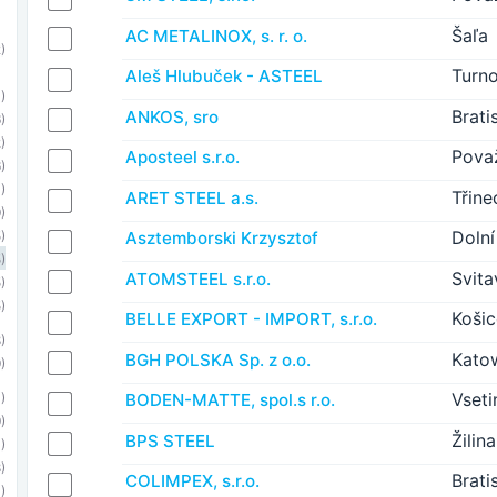
Šaľa
AC METALINOX, s. r. o.
)
Turn
Aleš Hlubuček - ASTEEL
)
Brati
ANKOS, sro
)
)
Pova
Aposteel s.r.o.
)
)
Třine
ARET STEEL a.s.
)
Dolní
Asztemborski Krzysztof
)
)
Svita
ATOMSTEEL s.r.o.
)
)
Koši
BELLE EXPORT - IMPORT, s.r.o.
)
Kato
BGH POLSKA Sp. z o.o.
)
Vseti
BODEN-MATTE, spol.s r.o.
)
)
Žilina
BPS STEEL
)
)
Brati
COLIMPEX, s.r.o.
)