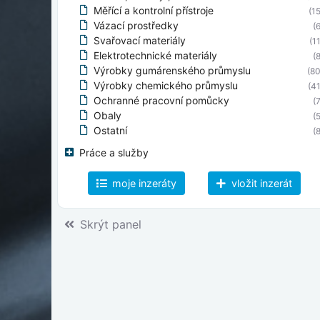
Měřící a kontrolní přístroje
(15
Vázací prostředky
(6
Svařovací materiály
(11
Elektrotechnické materiály
(8
Výrobky gumárenského průmyslu
(80
Výrobky chemického průmyslu
(41
Ochranné pracovní pomůcky
(7
Obaly
(5
Ostatní
(8
Práce a služby
moje inzeráty
vložit inzerát
Skrýt panel