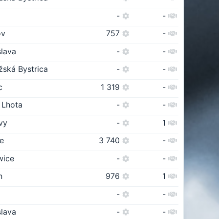
-
-
ov
757
-
slava
-
-
žská Bystrica
-
-
c
1 319
-
 Lhota
-
-
vy
-
1
ce
3 740
-
wice
-
-
n
976
1
-
-
slava
-
-