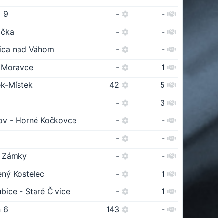
a 9
-
-
ička
-
-
ica nad Váhom
-
-
é Moravce
-
1
ek-Místek
42
5
-
3
ov - Horné Kočkovce
-
-
-
-
 Zámky
-
-
ený Kostelec
-
1
bice - Staré Čivice
-
1
n 6
143
-