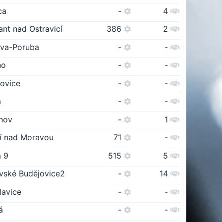
ca
-
4
ant nad Ostravicí
386
2
ava-Poruba
-
-
no
-
-
lovice
-
-
a
-
-
anov
-
1
lí nad Moravou
71
-
a 9
515
5
vské Budějovice2
-
14
lavice
-
-
á
-
-