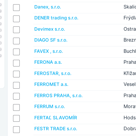
)
Skali
Danex, s.r.o.
)
Frýdl
DENER trading s.r.o.
)
)
Ostr
Devimex s.r.o.
)
)
Brez
DIAGO SF s.r.o.
)
)
Buch
FAVEX , s.r.o.
)
Prah
FERONA a.s.
Křiž
FEROSTAR, s.r.o.
Vese
FERROMET a.s.
Prah
FERROS PRAHA, s.r.o.
Mora
FERRUM s.r.o.
Hods
FERTAĽ SLAVOMÍR
Dobr
FESTR TRADE s.r.o.