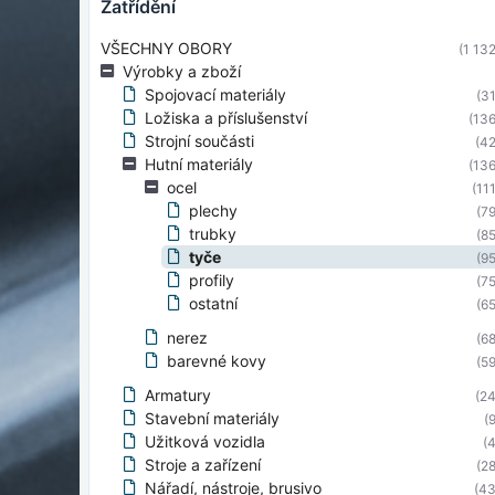
zatřídění
VŠECHNY OBORY
(1 132
Výrobky a zboží
Spojovací materiály
(31
Ložiska a příslušenství
(136
Strojní součásti
(42
Hutní materiály
(136
ocel
(111
plechy
(79
trubky
(85
tyče
(95
profily
(75
ostatní
(65
nerez
(68
barevné kovy
(59
Armatury
(24
Stavební materiály
(9
Užitková vozidla
(4
Stroje a zařízení
(28
Nářadí, nástroje, brusivo
(43