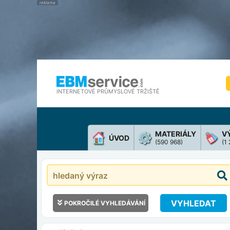
INTERNETOVÉ PRŮMYSLOVÉ TRŽIŠTĚ
MATERIÁLY
V
ÚVOD
(590 968)
(1
VYHLEDAT
POKROČILÉ VYHLEDÁVÁNÍ