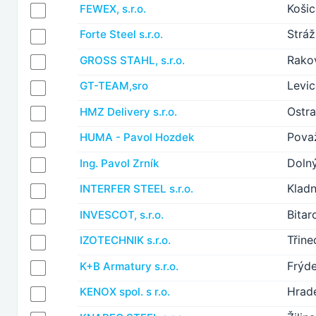
Koši
FEWEX, s.r.o.
Stráž
Forte Steel s.r.o.
Rako
GROSS STAHL, s.r.o.
Levi
GT-TEAM,sro
Ostra
HMZ Delivery s.r.o.
Pova
HUMA - Pavol Hozdek
Doln
Ing. Pavol Zrník
Klad
INTERFER STEEL s.r.o.
Bitar
INVESCOT, s.r.o.
Třine
IZOTECHNIK s.r.o.
Frýd
K+B Armatury s.r.o.
Hrad
KENOX spol. s r.o.