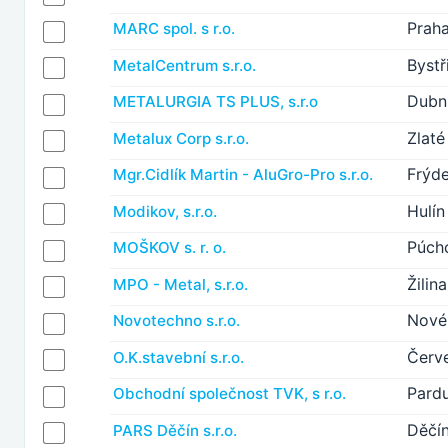
Prah
MARC spol. s r.o.
Bystř
MetalCentrum s.r.o.
Dubn
METALURGIA TS PLUS, s.r.o
Zlat
Metalux Corp s.r.o.
Frýd
Mgr.Cidlík Martin - AluGro-Pro s.r.o.
Hulín
Modikov, s.r.o.
Púch
MOŠKOV s. r. o.
Žilina
MPO - Metal, s.r.o.
Nové
Novotechno s.r.o.
Červ
O.K.stavební s.r.o.
Pardu
Obchodní společnost TVK, s r.o.
Děčí
PARS Děčín s.r.o.