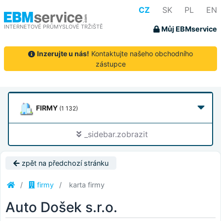
CZ
SK
PL
EN
INTERNETOVÉ PRŮMYSLOVÉ TRŽIŠTĚ
Můj EBMservice
Inzerujte u nás!
Kontaktujte našeho obchodního
zástupce
FIRMY
(1 132)
_sidebar.zobrazit
zpět na předchozí stránku
firmy
karta firmy
Auto Došek s.r.o.