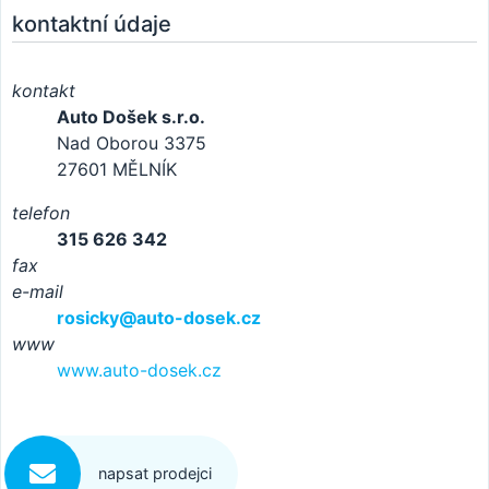
kontaktní údaje
kontakt
Auto Došek s.r.o.
Nad Oborou 3375
27601 MĚLNÍK
telefon
315 626 342
fax
e-mail
rosicky@auto-dosek.cz
www
www.auto-dosek.cz
napsat prodejci