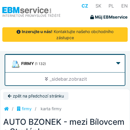
CZ
SK
PL
EN
INTERNETOVÉ PRŮMYSLOVÉ TRŽIŠTĚ
Můj EBMservice
Inzerujte u nás!
Kontaktujte našeho obchodního
zástupce
FIRMY
(1 132)
_sidebar.zobrazit
zpět na předchozí stránku
firmy
karta firmy
AUTO BZONEK - mezi Bílovcem