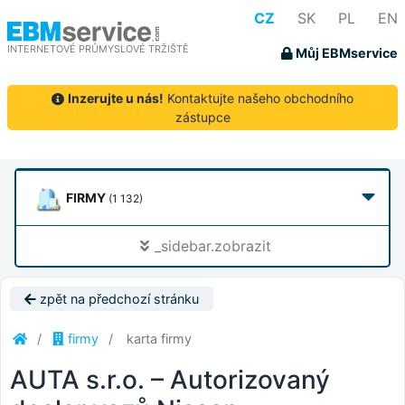
CZ
SK
PL
EN
INTERNETOVÉ PRŮMYSLOVÉ TRŽIŠTĚ
Můj EBMservice
Inzerujte u nás!
Kontaktujte našeho obchodního
zástupce
FIRMY
(1 132)
_sidebar.zobrazit
zpět na předchozí stránku
firmy
karta firmy
AUTA s.r.o. – Autorizovaný