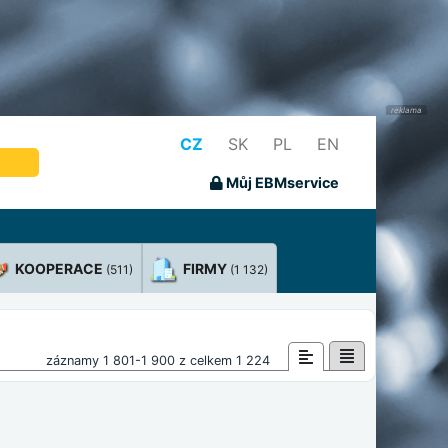
CZ
SK
PL
EN
Můj EBMservice
KOOPERACE
FIRMY
(511)
(1 132)
záznamy 1 801-1 900 z celkem 1 224