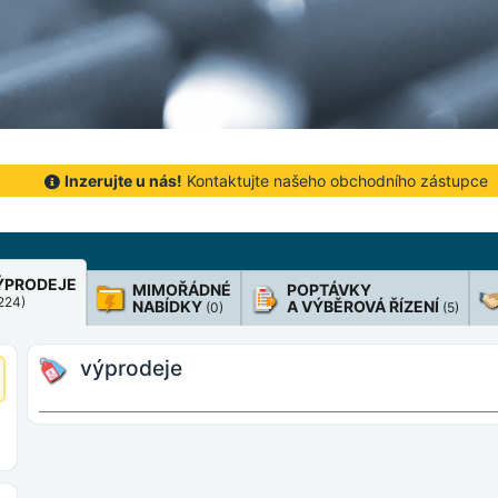
Inzerujte u nás!
Kontaktujte našeho obchodního zástupce
ÝPRODEJE
MIMOŘÁDNÉ
POPTÁVKY
 224)
NABÍDKY
A VÝBĚROVÁ ŘÍZENÍ
(0)
(5)
výprodeje