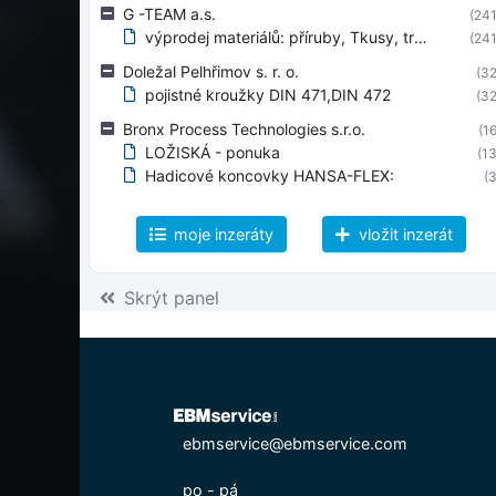
G -TEAM a.s.
(241
výprodej materiálů: příruby, Tkusy, trubky 6hr
(241
Doležal Pelhřimov s. r. o.
(32
pojistné kroužky DIN 471,DIN 472
(32
Bronx Process Technologies s.r.o.
(16
LOŽISKÁ - ponuka
(13
Hadicové koncovky HANSA-FLEX:
(3
moje inzeráty
vložit inzerát
Skrýt panel
ebmservice@ebmservice.com
po - pá