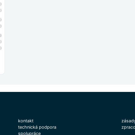
)
)
)
)
)
)
)
kontakt
zásady
technická podpora
zpraco
spolupráce