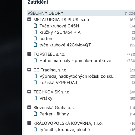
zatřídění
VŠECHNY OBORY
(1 224
METALURGIA TS PLUS, s.r.o
(62
Tyče kruhové C45N
(34
krúžky 42CrMo4 + A
(3
corten
(3
tyče kruhové 42CrMo4QT
(22
TOPSTEEL s.r.o.
(730
Hutné materiály - pomalo-obratkové
(730
GC Trading, s.r.o.
(23
Výpredaj nadbytočných ložísk zo skladu
(20
Ložiská VÝPREDAJ
(3
TECHKOV SK s.r.o.
(90
Vrtáky
(90
Slovenská Grafia a.s.
(14
Parker - fitingy
(14
KRÁLOVOPOLSKÁ KOVÁRNA, s.r.o.
(16
tyče 4hr, kruhové, ploché
(16