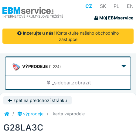
CZ
SK
PL
EN
INTERNETOVÉ PRŮMYSLOVÉ TRŽIŠTĚ
Můj EBMservice
Inzerujte u nás!
Kontaktujte našeho obchodního
zástupce
VÝPRODEJE
(1 224)
_sidebar.zobrazit
zpět na předchozí stránku
výprodeje
karta výprodeje
G28LA3C