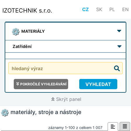
CZ
SK
PL
EN
IZOTECHNIK s.r.o.
MATERIÁLY
zatřídění
VYHLEDAT
POKROČILÉ VYHLEDÁVÁNÍ
Skrýt panel
materiály, stroje a nástroje
záznamy 1-100 z celkem 1 007